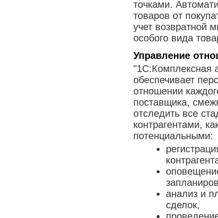
точками. Автомат
товаров от покупа
учет возвратной м
особого вида тов
Управление отно
"1С:Комплексная 
обеспечивает пер
отношении каждого
поставщика, смежн
отследить все ста
контрагентами, ка
потенциальными:
регистраци
контрагент
оповещение
запланиров
анализ и п
сделок,
проведение