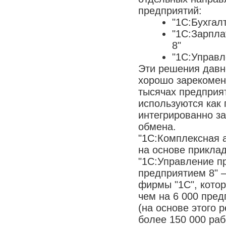
предприятий:
"1С:Бухгал
"1С:Зарпла
8"
"1С:Управл
Эти решения давн
хорошо зарекомен
тысячах предприя
используются как 
интегрированно з
обмена.
"1С:Комплексная 
на основе прикла
"1С:Управление п
предприятием 8" 
фирмы "1С", кото
чем на 6 000 пре
(на основе этого
более 150 000 ра