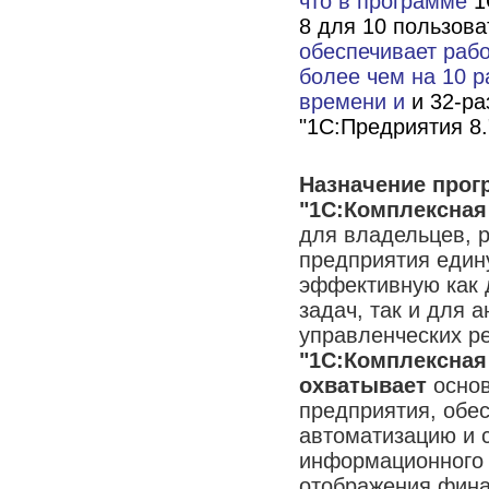
что в программе
1
8 для 10 пользова
обеспечивает раб
более чем на 10 р
времени и
и 32-р
"1С:Предриятия 8.
Назначение про
"1С:Комплексная
для владельцев, 
предприятия един
эффективную как
задач, так и для 
управленческих р
"1С:Комплексная
охватывает
основ
предприятия, обе
автоматизацию и 
информационного 
отображения фина