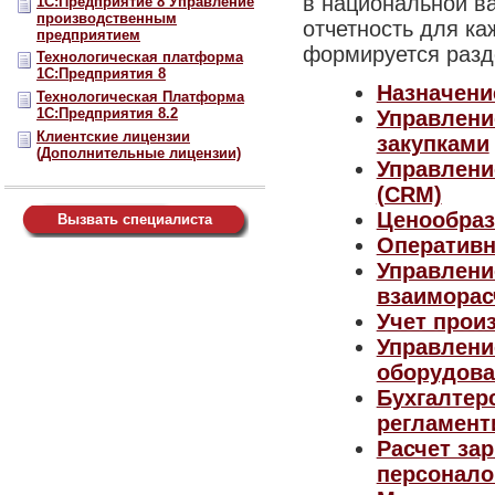
в национальной в
1С:Предприятие 8 Управление
производственным
отчетность для ка
предприятием
формируется разд
Технологическая платформа
1С:Предприятия 8
Назначени
Технологическая Платформа
1С:Предприятия 8.2
Управлени
Клиентские лицензии
закупками
(Дополнительные лицензии)
Управлени
(CRM)
Ценообраз
Вызвать специалиста
Оперативн
Управлени
взаиморас
Учет прои
Управлени
оборудов
Бухгалтер
регламент
Расчет за
персонал