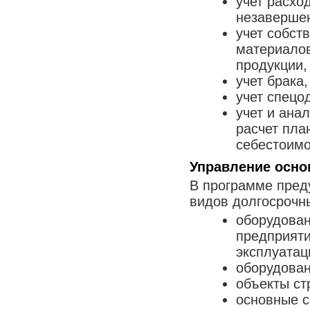
учет расхо
незавершен
учет собст
материалов
продукции,
учет брака,
учет спецо
учет и ана
расчет пла
себестоимо
Управление осн
В программе пред
видов долгосрочн
оборудован
предприяти
эксплуатац
оборудован
объекты ст
основные с