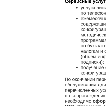
Сервисные услуг
услуги лин
по телефон
ежемесячно
содержащи
конфигурац
методическ
программам
по бухгалт
налогам и 
(объем инф
подписки);
получение 
конфигурац
По окончании пер
обслуживания для
перечисленных усл
по сопровождению
необходимо
офор