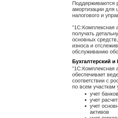
Поддерживаются р
амортизации для ц
налогового и упра
"1С:Комплексная 
получать детальн
основных средств,
износа и отслежи
обслуживанию обо
Бухгалтерский и
"1С:Комплексная 
обеспечивает веде
соответствии с ро
по всем участкам 
учет банко
учет расче
учет основ
активов
учет торго