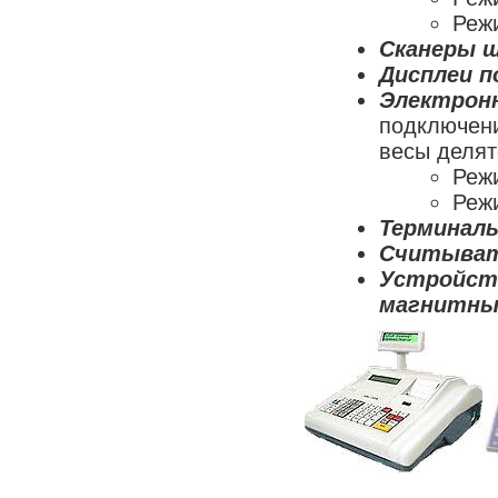
Реж
Сканеры 
Дисплеи п
Электрон
подключени
весы делят
Режи
Режи
Терминалы
Считыват
Устройст
магнитны