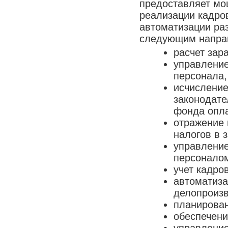
предоставляет мо
реализации кадро
автоматизации ра
следующим напра
расчет зар
управлени
персонала,
исчислени
законодате
фонда опла
отражение 
налогов в 
управление
персоналом
учет кадро
автоматиза
делопроизв
планирован
обеспечени
управление