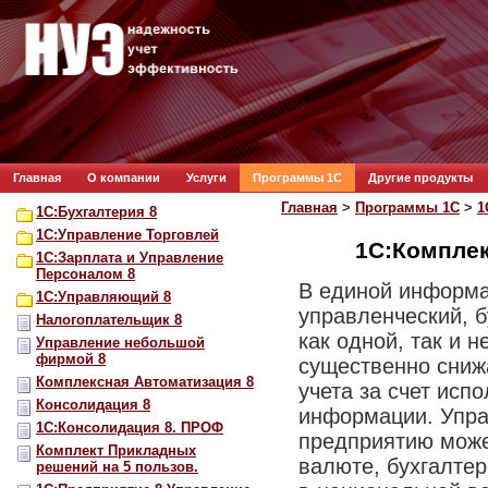
Главная
О компании
Услуги
Программы 1С
Другие продукты
Главная
>
Программы 1С
>
1
1С:Бухгалтерия 8
1С:Управление Торговлей
1С:Комплек
1С:Зарплата и Управление
Персоналом 8
В единой информа
1С:Управляющий 8
управленческий, б
Налогоплательщик 8
как одной, так и 
Управление небольшой
фирмой 8
существенно сниж
Комплексная Автоматизация 8
учета за счет исп
Консолидация 8
информации. Упра
1С:Консолидация 8. ПРОФ
предприятию може
Комплект Прикладных
валюте, бухгалтер
решений на 5 пользов.