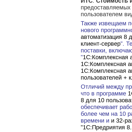
ИТС
.
Стоимость 
предоставляемых 
пользователем ви
Также извещаем п
нового программно
автоматизация 8 
клиент-сервер
". 
поставки, включа
"
1С:Комплексная 
1С:Комплексная а
1С:Комплексная а
пользователей + к
Отличий между пр
что в программе
1
8 для 10 пользова
обеспечивает раб
более чем на 10 р
времени и
и 32-р
"1С:Предриятия 8.