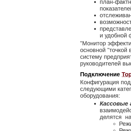
план-факт
показателе
отслеживан
возможност
представле
и удобной 
"Монитор эффектив
основной "точкой
систему предприя
руководителей вы
Подключение
То
Конфигурация под
следующими катег
оборудования:
Кассовые
взаимодейс
делятся на
Режи
Режи