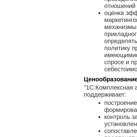
отношений 
оценка эфф
маркетинго
механизмы
прикладног
определять
политику п
имеющимис
спросе и п
себестоимо
Ценообразовани
"1С:Комплексная 
поддерживает:
построение
формирован
контроль з
установлен
сопоставле