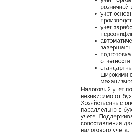
розничной 
учет основ
производст
учет зараб
персонифи
автоматич
завершающ
подготовка
отчетности
стандартны
широкими в
механизмо
Налоговый учет по
независимо от бух
Хозяйственные оп
параллельно в бу
учете. Поддержив
сопоставления дан
налогового учета.