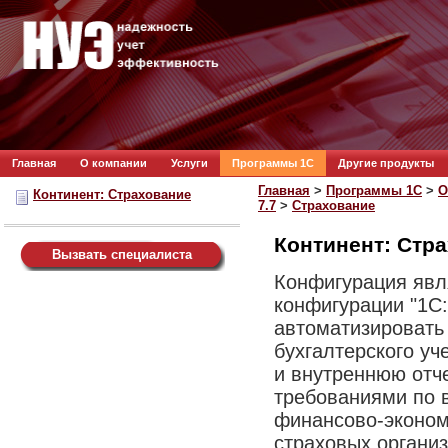
Главная
О компании
Услуги
Программы 1С
Другие продукты
Главная
>
Программы 1С
>
О
Континент: Страхование
7.7
>
Страхование
Континент: Стра
Вызвать специалиста
Конфигурация явл
конфигурации "1С:
автоматизировать
бухгалтерского уч
и внутреннюю отче
требованиями по 
финансово-эконом
страховых организ