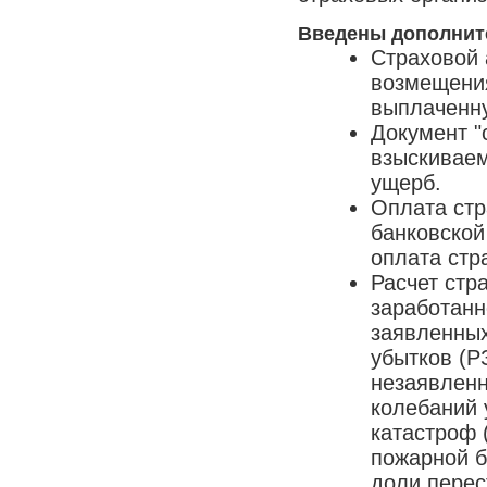
Введены дополнит
Страховой 
возмещения
выплаченн
Документ "
взыскивае
ущерб.
Оплата стр
банковской
оплата стр
Расчет стр
заработанн
заявленных
убытков (Р
незаявленн
колебаний 
катастроф 
пожарной б
доли перес