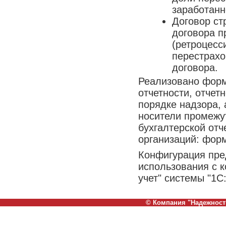
заработанн
Договор ст
договора п
(ретроцесс
перестрахо
договора.
Реализовано форм
отчетности, отчет
порядке надзора, 
носители промежу
бухгалтерской отч
организаций: фор
Конфигурация пре
использования с 
учет" системы "1С
© Компания "Надежность